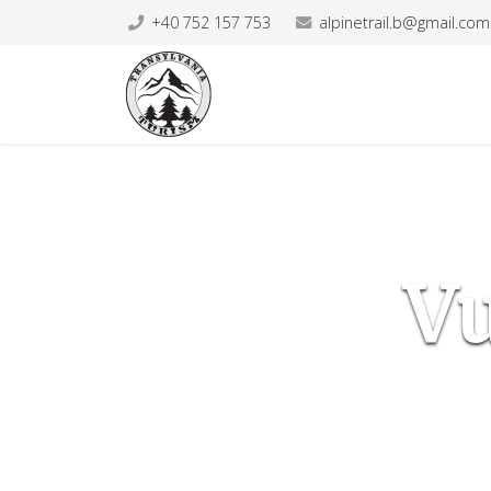
+40 752 157 753
alpinetrail.b@gmail.com
Vu