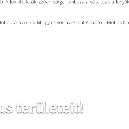
b. A lombhullatók izzóan sárga lombozata váltakozik a fenyők
otótúrára amikor kihagytuk volna a Szent Anna tó – Mohos láp
 területeit!