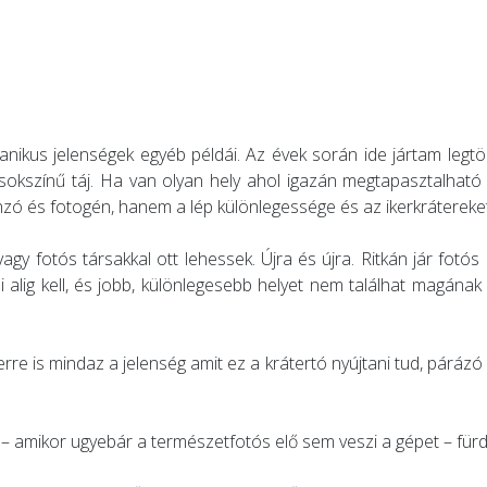
nikus jelenségek egyéb példái. Az évek során ide jártam legt
 sokszínű táj. Ha van olyan hely ahol igazán megtapasztalható
zó és fotogén, hanem a lép különlegessége és az ikerkrátereket
fotós társakkal ott lehessek. Újra és újra. Ritkán jár fotós e
 alig kell, és jobb, különlegesebb helyet nem találhat magának
 is mindaz a jelenség amit ez a krátertó nyújtani tud, párázó ví
 amikor ugyebár a természetfotós elő sem veszi a gépet – fürde