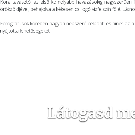
Kora tavasztól az első komolyabb havazásokig nagyszerűen fo
örökzöldjével, behajolva a kékesen csillogó vízfelszín fölé. Látnod 
Fotográfusok körében nagyon népszerű célpont, és nincs az a 
nyújtotta lehetőségeket.
Látogasd me