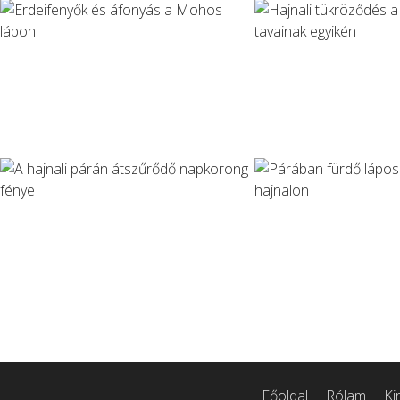
Főoldal
Rólam
Ki