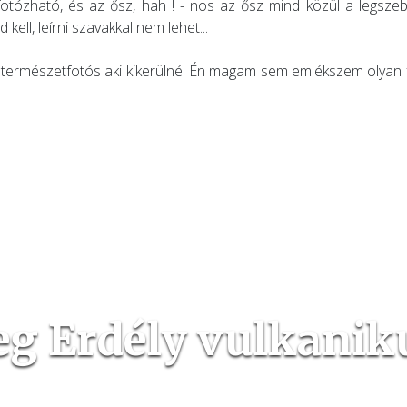
tózható, és az ősz, hah ! - nos az ősz mind közül a legszeb
kell, leírni szavakkal nem lehet...
természetfotós aki kikerülné. Én magam sem emlékszem olyan f
g Erdély vulkanikus
Látogasd meg velünk Erdély csodálatos szépségeit.