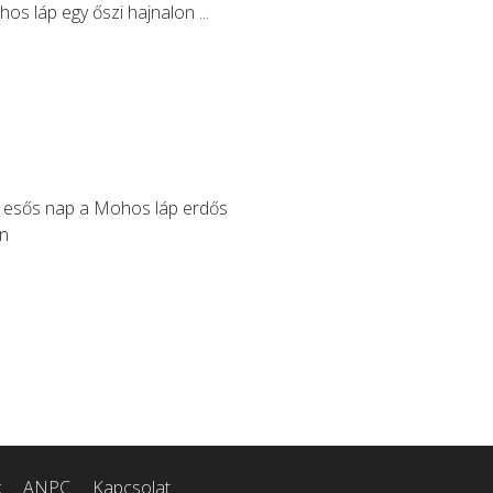
k
ANPC
Kapcsolat