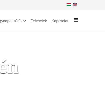
gynapos túrák
Feltételek
Kapcsolat
jén