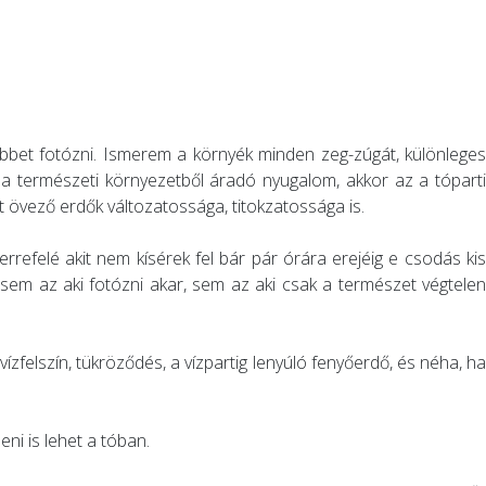
öbbet fotózni. Ismerem a környék minden zeg-zúgát, különleges
 a természeti környezetből áradó nyugalom, akkor az a tóparti
 övező erdők változatossága, titokzatossága is.
rrefelé akit nem kísérek fel bár pár órára erejéig e csodás kis
 sem az aki fotózni akar, sem az aki csak a természet végtelen
zfelszín, tükröződés, a vízpartig lenyúló fenyőerdő, és néha, ha
ni is lehet a tóban.