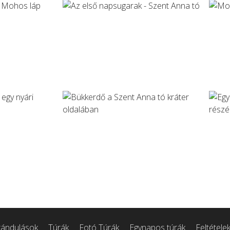
rándulások
Túrák
Fotó Túrák
Egynapos túrák
Feltétele