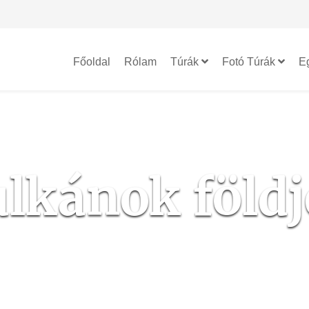
Főoldal
Rólam
Túrák
Fotó Túrák
E
lkánok föld