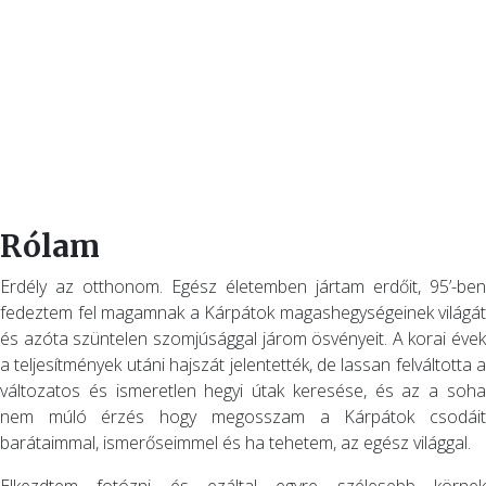
Rólam
Erdély az otthonom. Egész életemben jártam erdőit, 95’-ben
fedeztem fel magamnak a Kárpátok magashegységeinek világát
és azóta szüntelen szomjúsággal járom ösvényeit. A korai évek
a teljesítmények utáni hajszát jelentették, de lassan felváltotta a
változatos és ismeretlen hegyi útak keresése, és az a soha
nem múló érzés hogy megosszam a Kárpátok csodáit
barátaimmal, ismerőseimmel és ha tehetem, az egész világgal.