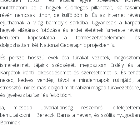
Elkezdtem fotózni és ezáltal egyre szélesebb körnek
mutathatom be a hegyek különleges pillanatait, kiállításaim
révén nemcsak itthon, de külföldön is. És az internet révén
eljuthatnak a világ bármelyik sarkába. Ugyancsak a kárpáti
hegyek világának fotózása és erdei életének ismerete révén
kerültem kapcsolatba a természetvédelemmel, és
dolgozhattam két National Geographic projekben is.
És persze hosszú évek óta túrákat vezetek, megosztom
ismereteimet, tájaink szépségét, megosztom Erdély és a
Kárpátok iránti lelkesedésemet és szeretetemet is. És tehát
neked, kedves vendég, távol a mindennapok rutinjától, a
stressztől, nincs más dolgod mint rábízni magad túravezetődre,
és igyekezz lazítani és feltöltődni.
Ja, micsoda udvariatlanság részemről, elfelejtettem
bemutatkozni ... Bereczki Barna a nevem, és szólíts nyugodtan
Barninak!