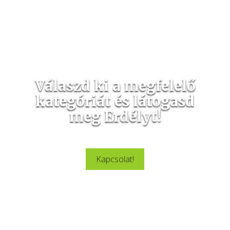
Válaszd ki a megfelelő
kategóriát és látogasd
meg Erdélyt!
Gyere egy nagyszerű kirándulásra Erdélybe.
Kapcsolat!