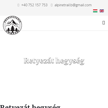
+40 752 157 753
alpinetrail.b@gmail.com
Retyezát hegység
Retyezát hegység