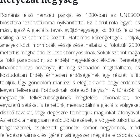
Románia első nemzeti parkja, és 1980-ban az UNESCO
bioszféra-rezervátummá nyilvánította. Ez elárul róla egyet és
mást, igaz? A glaciális tavak gyűjtőhegysége, kb 80 tó felszíne
csillog a sziklaormok között. Hatalmas kőrengetegek uralják,
amelyek közt mormoták vészjelzése hallatszik, fölöttük 2500
métert is meghaladó csúcsok tornyosulnak. Sokak szerint maga
a földi paradicsom, az erdélyi hegyvidékek ékköve. Rengeteg
kihalóban lévő növényfaj itt még szabadon megtalálható, és
köztudottan Erdély érintetlen erdőségeinek egy részét is itt
találjuk. Úgy gondolom már ez is elég ok arra hogy érdemes
legyen felkeresni. Fotósoknak kötelező helyszín. A túrázók is
megtalálják felkészültségüknek megfelelő útvonalakat, de
egyszerű sétákat is tehetünk, megcsodálni a glaciális völgyeket
diszítő tavakat, vagy degeszre tömhetjük magunkat áfonyával.
Az erdők, a hangosan lezúduló vízesések, a völgyek tükörtiszta
tengerszemei, csipkézett gerincek, komor hegyormok, mind
felfedésre várnak, és ígérem aki egyszer meglátta e csodás kis