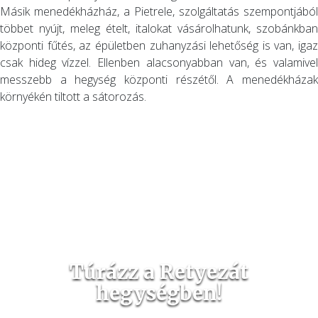
Másik menedékházház, a Pietrele, szolgáltatás szempontjából
többet nyújt, meleg ételt, italokat vásárolhatunk, szobánkban
központi fűtés, az épületben zuhanyzási lehetőség is van, igaz
csak hideg vízzel. Ellenben alacsonyabban van, és valamivel
messzebb a hegység központi részétől. A menedékházak
környékén tiltott a sátorozás.
Túrázz a Retyezát
hegységben!