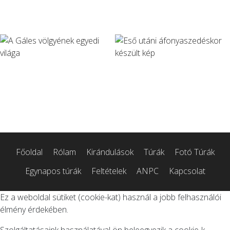
Főoldal
Rólam
Kirándulások
Túrák
Fotó Túrák
Egynapos túrák
Feltételek
ANPC
Kapcsolat
Ez a weboldal sütiket (cookie-kat) használ a jobb felhasználói
élmény érdekében.