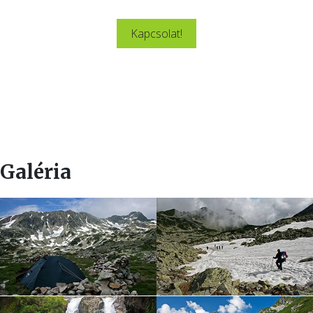
Lazíts és töltődj fel a Retyezát hegységben.
Kapcsolat!
Galéria