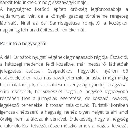
sarkát földünknek, mindig visszavágyik majd.
A hegységhez kötődő épített örökség legfontosabbja a
vajdahunyadi vár, de a környék gazdag történelme rengeteg
látnivalót kínál az ősi Sarmisegetusa romjaitól a középkor
napjainkig felmarad építészeti remekein át.
Pár infó a hegységről
A déli Kárpátok nyugati végének legmagasabb régiója. Északról,
a hátszegi medence felől közelítve, már messziről láthatóak
jellegzetes csúcsai. Csapadékos hegyvidék, nyáron bő
esőzések, télen hatalmas havak jellemzik. Júniusban még mindig
hófoltok tarkítják, és az alpesi növényvilág nyáreleji virágzását
sűrű esőzések, bő vízkészlet segíti. A hegység legnagyobb
részében tilos a juhnyájak legeltetése, de kószáló lovakkal,
legelésző tehenekkel biztosan találkozunk. Turisták körében
igencsak népszerű a hegység, nehéz olyan helyet találni ahol
órákig nem találkozunk senkivel. Érdekesség hogy a hegység
elkülönölő Kis-Retyezát része mészkő, amely a magas Retyezát