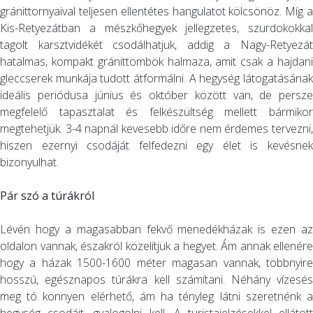
gránittornyaival teljesen ellentétes hangulatot kölcsönöz. Míg a
Kis-Retyezátban a mészkőhegyek jellegzetes, szurdokokkal
tagolt karsztvidékét csodálhatjuk, addig a Nagy-Retyezát
hatalmas, kompakt gránittömbök halmaza, amit csak a hajdani
gleccserek munkája tudott átformálni. A hegység látogatásának
ideális periódusa június és október között van, de persze
megfelelő tapasztalat és felkészültség mellett bármikor
megtehetjük. 3-4 napnál kevesebb időre nem érdemes tervezni,
hiszen ezernyi csodáját felfedezni egy élet is kevésnek
bizonyulhat.
Pár szó a túrákról
Lévén hogy a magasabban fekvő menedékházak is ezen az
oldalon vannak, északról közelítjük a hegyet. Ám annak ellenére
hogy a házak 1500-1600 méter magasan vannak, többnyire
hosszú, egésznapos túrákra kell számítani. Néhány vízesés
meg tó könnyen elérhető, ám ha tényleg látni szeretnénk a