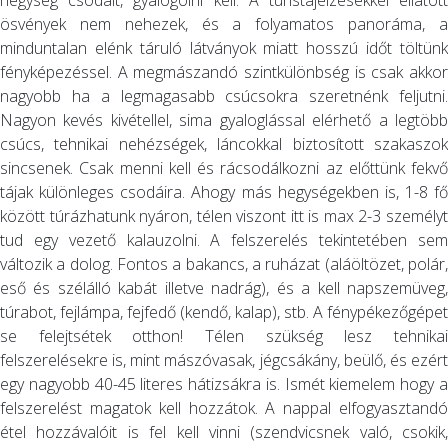
hegység csodáit, gyalogolni kell. A turistajelzésekkel ellátott
ösvények nem nehezek, és a folyamatos panoráma, a
minduntalan elénk táruló látványok miatt hosszú időt töltünk
fényképezéssel. A megmászandó szintkülönbség is csak akkor
nagyobb ha a legmagasabb csúcsokra szeretnénk feljutni.
Nagyon kevés kivétellel, sima gyaloglással elérhető a legtöbb
csúcs, tehnikai nehézségek, láncokkal biztosított szakaszok
sincsenek. Csak menni kell és rácsodálkozni az előttünk fekvő
tájak különleges csodáira. Ahogy más hegységekben is, 1-8 fő
között túrázhatunk nyáron, télen viszont itt is max 2-3 személyt
tud egy vezető kalauzolni. A felszerelés tekintetében sem
változik a dolog. Fontos a bakancs, a ruházat (aláöltözet, polár,
eső és szélálló kabát illetve nadrág), és a kell napszemüveg,
túrabot, fejlámpa, fejfedő (kendő, kalap), stb. A fénypékezőgépet
se felejtsétek otthon! Télen szükség lesz tehnikai
felszerelésekre is, mint mászóvasak, jégcsákány, beülő, és ezért
egy nagyobb 40-45 literes hátizsákra is. Ismét kiemelem hogy a
felszerelést magatok kell hozzátok. A nappal elfogyasztandó
étel hozzávalóit is fel kell vinni (szendvicsnek való, csokik,