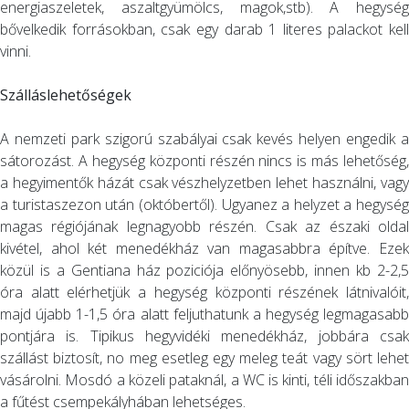
energiaszeletek, aszaltgyümölcs, magok,stb). A hegység
bővelkedik forrásokban, csak egy darab 1 literes palackot kell
vinni.
Szálláslehetőségek
A nemzeti park szigorú szabályai csak kevés helyen engedik a
sátorozást. A hegység központi részén nincs is más lehetőség,
a hegyimentők házát csak vészhelyzetben lehet használni, vagy
a turistaszezon után (októbertől). Ugyanez a helyzet a hegység
magas régiójának legnagyobb részén. Csak az északi oldal
kivétel, ahol két menedékház van magasabbra építve. Ezek
közül is a Gentiana ház poziciója előnyösebb, innen kb 2-2,5
óra alatt elérhetjük a hegység központi részének látnivalóit,
majd újabb 1-1,5 óra alatt feljuthatunk a hegység legmagasabb
pontjára is. Tipikus hegyvidéki menedékház, jobbára csak
szállást biztosít, no meg esetleg egy meleg teát vagy sört lehet
vásárolni. Mosdó a közeli pataknál, a WC is kinti, téli időszakban
a fűtést csempekályhában lehetséges.