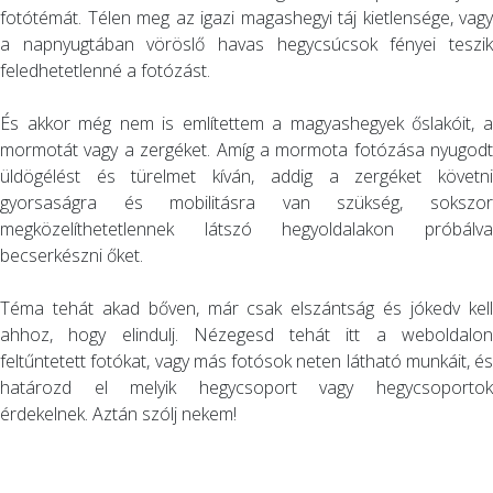
fotótémát. Télen meg az igazi magashegyi táj kietlensége, vagy
a napnyugtában vöröslő havas hegycsúcsok fényei teszik
feledhetetlenné a fotózást.
És akkor még nem is említettem a magyashegyek őslakóit, a
mormotát vagy a zergéket. Amíg a mormota fotózása nyugodt
üldögélést és türelmet kíván, addig a zergéket követni
gyorsaságra és mobilitásra van szükség, sokszor
megközelíthetetlennek látszó hegyoldalakon próbálva
becserkészni őket.
Téma tehát akad bőven, már csak elszántság és jókedv kell
ahhoz, hogy elindulj. Nézegesd tehát itt a weboldalon
feltűntetett fotókat, vagy más fotósok neten látható munkáit, és
határozd el melyik hegycsoport vagy hegycsoportok
érdekelnek. Aztán szólj nekem!