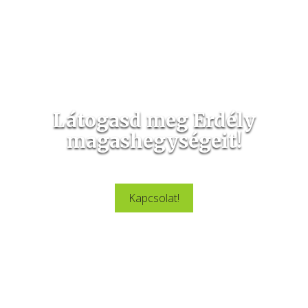
Látogasd meg Erdély
magashegységeit!
Látogasd meg velünk Erdély csodálatos szépségeit.
Kapcsolat!