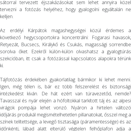
sátorral tervezett éjszakázásokat sem lehet annyira közel
tervezni a fotózás helyéhez, hogy gyalogolni egyáltalán ne
kelljen.
Az erdélyi Kárpátok magashegységei közül érdemes a
következő hegycsoportokra koncentrálni: Fogarasi havasok,
Retyezát, Bucsecs, Királykő és Csukás, magassági sorrendbe
sorolva őket. Ezekről külön-külön olvashatsz a gyalogtúrás
szekcióban, itt csak a fotózással kapcsolatos alapokra térünk
ki.
Tájfotózás érdekében gyakorlatilag bármikor ki lehet menni.
Igen, még télen is, bár ez több felszerelést és biztonsági
intézkedést kíván. De hát ezért van túravezetőd, nemde?
Tavasszal és nyár elején a hófoltokkal tarkított táj és az alpesi
virágok pompája lehet vonzó. Nyáron a hirtelen változó
időjárás produkál megismételhetetlen pillanatokat, ősszel meg a
színek telítettsége, a levegő tisztasága (páramentessége) és az
időnkénti, lábad alatt elterülő végtelen felhőplafon adja a