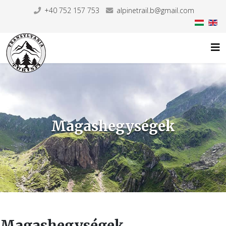
+40 752 157 753
alpinetrail.b@gmail.com
Magashegységek
Magashegységek