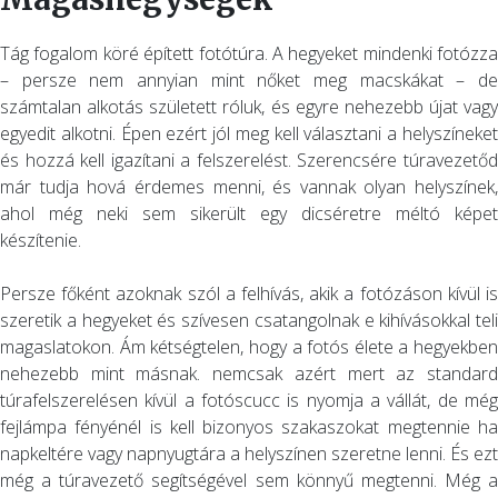
Tág fogalom köré épített fotótúra. A hegyeket mindenki fotózza
– persze nem annyian mint nőket meg macskákat – de
számtalan alkotás született róluk, és egyre nehezebb újat vagy
egyedit alkotni. Épen ezért jól meg kell választani a helyszíneket
és hozzá kell igazítani a felszerelést. Szerencsére túravezetőd
már tudja hová érdemes menni, és vannak olyan helyszínek,
ahol még neki sem sikerült egy dicséretre méltó képet
készítenie.
Persze főként azoknak szól a felhívás, akik a fotózáson kívül is
szeretik a hegyeket és szívesen csatangolnak e kihívásokkal teli
magaslatokon. Ám kétségtelen, hogy a fotós élete a hegyekben
nehezebb mint másnak. nemcsak azért mert az standard
túrafelszerelésen kívül a fotóscucc is nyomja a vállát, de még
fejlámpa fényénél is kell bizonyos szakaszokat megtennie ha
napkeltére vagy napnyugtára a helyszínen szeretne lenni. És ezt
még a túravezető segítségével sem könnyű megtenni. Még a