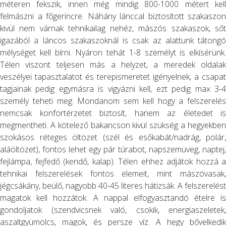
méteren fekszik, innen még mindig 800-1000 métert kell
felmászni a főgerincre. Náhány lánccal biztosított szakaszon
kivül nem várnak tehnikailag nehéz, mászós szakaszok, sőt
igazából a láncos szakaszoknál is csak az alattunk tátongó
mélységet kell bírni. Nyáron tehát 1-8 személyt is elkísérünk.
Télen viszont teljesen más a helyzet, a meredek oldalak
veszélyei tapasztalatot és terepismeretet igényelnek, a csapat
tagjainak pedig egymásra is vigyázni kell, ezt pedig max 3-4
személy teheti meg. Mondanom sem kell hogy a felszerelés
nemcsak konfortérzetet biztosít, hanem az életedet is
megmentheti. A kötelező bakancson kivül szükség a hegyekben
szokásos réteges öltözet (szél és esőkabát/nadrág, polár,
aláöltözet), fontos lehet egy pár túrabot, napszemüveg, naptej,
fejlámpa, fejfedő (kendő, kalap). Télen ehhez adjátok hozzá a
tehnikai felszerelések fontos elemeit, mint mászóvasak,
jégcsákány, beülő, nagyobb 40-45 literes hátizsák. A felszerelést
magatok kell hozzátok. A nappal elfogyasztandó ételre is
gondoljatok (szendvicsnek való, csokik, energiaszeletek,
aszaltgyümölcs, magok, és persze víz. A hegy bővelkedik