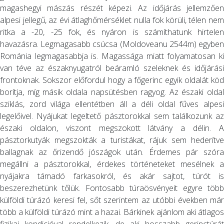
magashegyi mászás részét képezi. Az időjárás jellemzően
alpesi jellegű, az évi átlaghőmérséklet nulla fok körüli, télen nem
ritka a -20, -25 fok, és nyáron is számíthatunk hirtelen
havazásra. Legmagasabb csúcsa (Moldoveanu 2544m) egyben
Románia legmagasabbja is. Magassága miatt folyamatosan ki
van téve az északnyugatról beáramló szeleknek és időjárási
frontoknak. Sokszor előfordul hogy a főgerinc egyik oldalát köd
borítja, míg másik oldala napsütésben ragyog. Az északi oldal
sziklás, zord világa ellentétben áll a déli oldal fűves alpesi
legelőivel. Nyájukat legeltető pásztorokkal sem találkozunk az
északi oldalon, viszont megszokott látvány a délin. A
pásztorkutyák megszokták a turistákat, rájuk sem hederítve
ballagnak az őrizendő jószágok után. Érdemes pár szóra
megállni a pásztorokkal, érdekes történeteket mesélnek a
nyájakra támadó farkasokról, és akár sajtot, túrót is
beszerezhetünk tőlük. Fontosabb túraösvényeit egyre több
külföldi túrázó keresi fel, sőt szerintem az utóbbi években már
több a külföldi túrázó mint a hazai. Bárkinek ajánlom aki átlagos