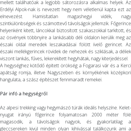
mellett találhatóak a legjobb sátorozásra alkalmas helyek. Az
Erdélyi Alpok-nak is nevezett hegy nem véletlenül kapta ezt az
elnevezést. Hamisítatlan magashegyi vidék, nagy
szintkülönbségek és számottevő távolságok jellemzik. Főgerince
helyenként kitett, láncokkal biztosított szakaszokkal tarkított, és
az ösvények többnyire a lankásabb déli oldalon kerülik meg az
északi oldal meredek leszakadásai fölött ívelő gerincet. Az
északi mellékgerincek rövidek de nehezek és sziklásak, a déliek
viszont lankás, fűves, lekerekített hegyhátak, nagy kiterjedéssel.
A hegységhez kötődő épített örökség a Fogarasi vár és a Kerci
apátság romja, illetve Nagyszeben és környékének középkori
hangulata, a szász építészet fennmaradt remekei.
Pár infó a hegységről
Az alpesi trekking vagy hegymászó túrák ideális helyszíne. Kelet-
nyugat irányú főgerince folyamatosan 2000 méter fölé
magasodik, a távolságok nagyok, és gyakorlatilag a
gleccsereken kivül minden olyan kihívással találkozunk ami a