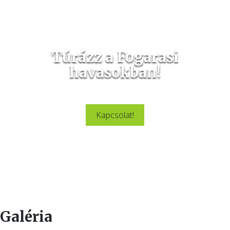
Túrázz a Fogarasi
havasokban!
Lazíts és töltődj fel a Fogarasi havasokban.
Kapcsolat!
Galéria