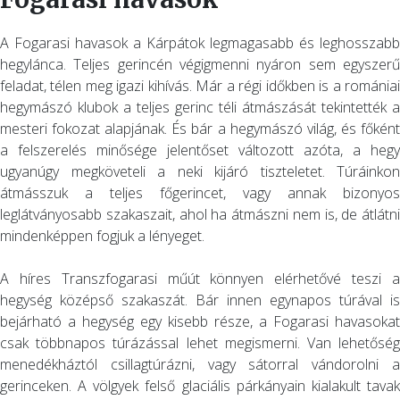
A Fogarasi havasok a Kárpátok legmagasabb és leghosszabb
hegylánca. Teljes gerincén végigmenni nyáron sem egyszerű
feladat, télen meg igazi kihívás. Már a régi időkben is a romániai
hegymászó klubok a teljes gerinc téli átmászását tekintették a
mesteri fokozat alapjának. És bár a hegymászó világ, és főként
a felszerelés minősége jelentőset változott azóta, a hegy
ugyanúgy megköveteli a neki kijáró tiszteletet. Túráinkon
átmásszuk a teljes főgerincet, vagy annak bizonyos
leglátványosabb szakaszait, ahol ha átmászni nem is, de átlátni
mindenképpen fogjuk a lényeget.
A híres Transzfogarasi műút könnyen elérhetővé teszi a
hegység középső szakaszát. Bár innen egynapos túrával is
bejárható a hegység egy kisebb része, a Fogarasi havasokat
csak többnapos túrázással lehet megismerni. Van lehetőség
menedékháztól csillagtúrázni, vagy sátorral vándorolni a
gerinceken. A völgyek felső glaciális párkányain kialakult tavak