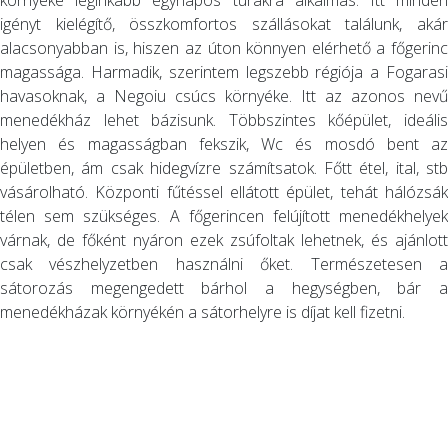
környéke leginkább egynapos túrákra alkalmas. Itt minden
igényt kielégítő, összkomfortos szállásokat találunk, akár
alacsonyabban is, hiszen az úton könnyen elérhető a főgerinc
magassága. Harmadik, szerintem legszebb régiója a Fogarasi
havasoknak, a Negoiu csúcs környéke. Itt az azonos nevű
menedékház lehet bázisunk. Többszintes kőépület, ideális
helyen és magasságban fekszik, Wc és mosdó bent az
épületben, ám csak hidegvízre számítsatok. Főtt étel, ital, stb
vásárolható. Központi fűtéssel ellátott épület, tehát hálózsák
télen sem szükséges. A főgerincen felújított menedékhelyek
várnak, de főként nyáron ezek zsúfoltak lehetnek, és ajánlott
csak vészhelyzetben használni őket. Természetesen a
sátorozás megengedett bárhol a hegységben, bár a
menedékházak környékén a sátorhelyre is díjat kell fizetni.