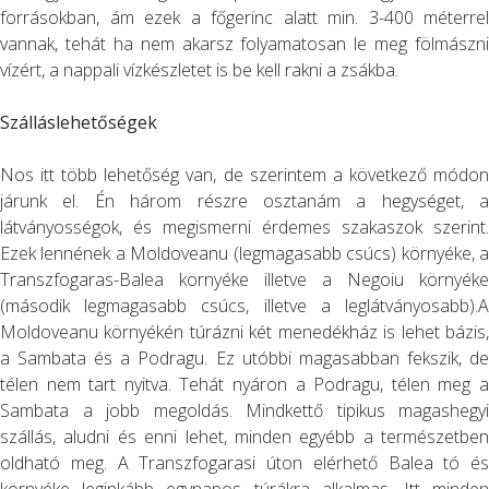
forrásokban, ám ezek a főgerinc alatt min. 3-400 méterrel
vannak, tehát ha nem akarsz folyamatosan le meg fölmászni
vízért, a nappali vízkészletet is be kell rakni a zsákba.
Szálláslehetőségek
Nos itt több lehetőség van, de szerintem a következő módon
járunk el. Én három részre osztanám a hegységet, a
látványosségok, és megismerni érdemes szakaszok szerint.
Ezek lennének a Moldoveanu (legmagasabb csúcs) környéke, a
Transzfogaras-Balea környéke illetve a Negoiu környéke
(második legmagasabb csúcs, illetve a leglátványosabb).A
Moldoveanu környékén túrázni két menedékház is lehet bázis,
a Sambata és a Podragu. Ez utóbbi magasabban fekszik, de
télen nem tart nyitva. Tehát nyáron a Podragu, télen meg a
Sambata a jobb megoldás. Mindkettő tipikus magashegyi
szállás, aludni és enni lehet, minden egyébb a természetben
oldható meg. A Transzfogarasi úton elérhető Balea tó és