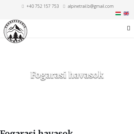
+40 752 157 753
alpinetrail.b@gmail.com
Fogarasi havasok
Fogarasi havasok