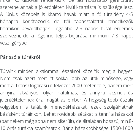
fizikai kondicióval rendelkezik, de aki hosszabb gerinctúrát
szeretne annak a jó erőnléten kivül kitartásra is szüksége lesz.
A június közepéig is kitartó havak miatt a fő túraidény 4-5
hónapra korlátozódik, de téli tapasztalattal rendelkezők
bármikor bevállalhatják. Legalább 2-3 napos túrát érdemes
szervezni, de a főgerinc teljes bejárása minimum 7-8 napot
vesz igénybe.
Pár szó a túrákról
Túráink minden alkalommal északról közelítik meg a hegyet.
Nem csak azért mert itt sokkal jobb az útak minősége, vagy
mert a Transzfogarasi út felvezet 2000 méter fölé, hanem mert
annyira látványos, olyan hatalmas, és annyira kicsinek és
jelentéktelennek érzi magát az ember. A hegység több északi
völgyében is találunk menedékházakat, ezek szolgálhatnak
bázisként túráinkon. Lehet rövidebb sétákat is tenni a házaktól
(bár nekem még soha nem sikerült), de általában hosszú, min.8-
10 órás túrákra számítsatok. Bár a házak többsége 1500-1600