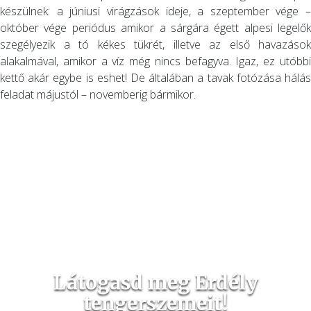
készülnek: a júniusi virágzások ideje, a szeptember vége –
október vége periódus amikor a sárgára égett alpesi legelők
szegélyezik a tó kékes tükrét, illetve az első havazások
alakalmával, amikor a víz még nincs befagyva. Igaz, ez utóbbi
kettő akár egybe is eshet! De általában a tavak fotózása hálás
feladat májustól – novemberig bármikor.
Látogasd meg Erdély
tengerszemeit!