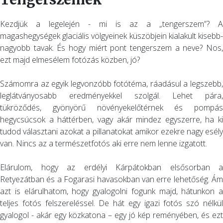
Kezdjük a legelején - mi is az a „tengerszem”? A
magashegységek glaciális völgyeinek küszöbjein kialakult kisebb-
nagyobb tavak. És hogy miért pont tengerszem a neve? Nos,
ezt majd elmesélem fotózás közben, jó?
Számomra az egyik legvonzóbb fotótéma, ráadásul a legszebb,
leglátványosabb eredményekkel szolgál. Lehet pára,
tükröződés, gyönyörű növényekelőtérnek és pompás
hegycsúcsok a háttérben, vagy akár mindez egyszerre, ha ki
tudod választani azokat a pillanatokat amikor ezekre nagy esély
van. Nincs az a természetfotós aki erre nem lenne izgatott.
Elárulom, hogy az erdélyi Kárpátokban elsősorban a
Retyezátban és a Fogarasi havasokban van erre lehetőség. Ám
azt is elárulhatom, hogy gyalogolni fogunk majd, hátunkon a
teljes fotós felszereléssel. De hát egy igazi fotós szó nélkül
gyalogol - akár egy közkatona – egy jó kép reményében, és ezt