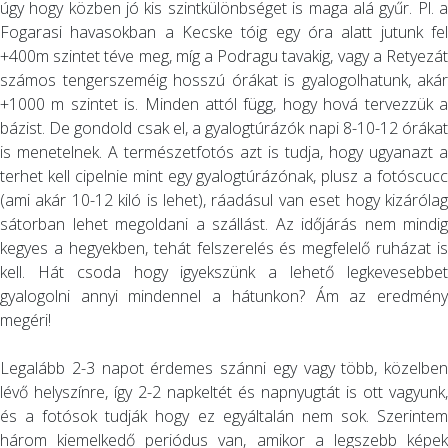
úgy hogy közben jó kis szintkülönbséget is maga alá gyűr. Pl. a
Fogarasi havasokban a Kecske tóig egy óra alatt jutunk fel
+400m szintet téve meg, míg a Podragu tavakig, vagy a Retyezát
számos tengerszeméig hosszú órákat is gyalogolhatunk, akár
+1000 m szintet is. Minden attól függ, hogy hová tervezzük a
bázist. De gondold csak el, a gyalogtúrázók napi 8-10-12 órákat
is menetelnek. A természetfotós azt is tudja, hogy ugyanazt a
terhet kell cipelnie mint egy gyalogtúrázónak, plusz a fotóscucc
(ami akár 10-12 kiló is lehet), ráadásul van eset hogy kizárólag
sátorban lehet megoldani a szállást. Az időjárás nem mindig
kegyes a hegyekben, tehát felszerelés és megfelelő ruházat is
kell. Hát csoda hogy igyekszünk a lehető legkevesebbet
gyalogolni annyi mindennel a hátunkon? Ám az eredmény
megéri!
Legalább 2-3 napot érdemes szánni egy vagy több, közelben
lévő helyszínre, így 2-2 napkeltét és napnyugtát is ott vagyunk,
és a fotósok tudják hogy ez egyáltalán nem sok. Szerintem
három kiemelkedő periódus van, amikor a legszebb képek