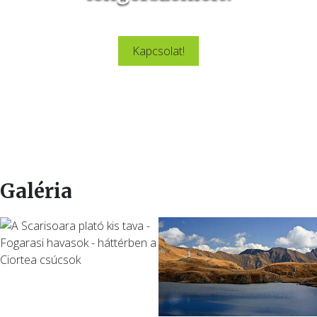
Látogasd meg velünk Erdély csodálatos szépségeit.
Kapcsolat!
Galéria