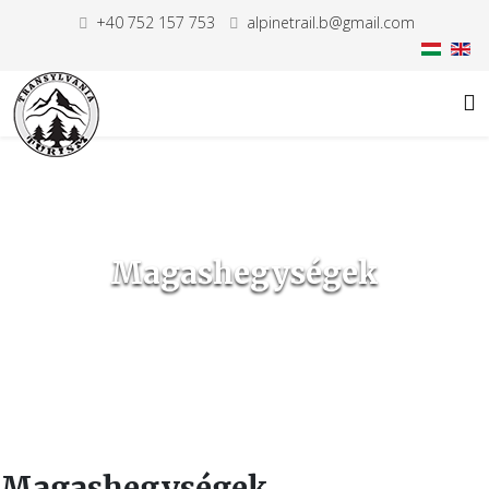
+40 752 157 753
alpinetrail.b@gmail.com
Magashegységek
Magashegységek