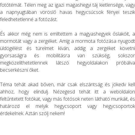
fotótémát. Télen meg az igazi magashegyi táj kietlensége, vagy
a napnyugtában vöröslő havas hegycsúcsok fényei teszik
feledhetetlenné a fotózást.
És akkor még nem is említettem a magyashegyek őslakóit, a
mormotát vagy a zergéket. Amíg a mormota fotózása nyugodt
üldögélést és türelmet kíván, addig a zergéket követni
gyorsaságra és mobilitásra van szükség, sokszor
megközelíthetetlennek látszó hegyoldalakon próbálva
becserkészni őket.
Téma tehát akad bőven, már csak elszántság és jókedv kell
ahhoz, hogy elindulj. Nézegesd tehát itt a weboldalon
feltűntetett fotókat, vagy más fotósok neten látható munkáit, és
határozd el melyik hegycsoport vagy hegycsoportok
érdekelnek. Aztán szólj nekem!