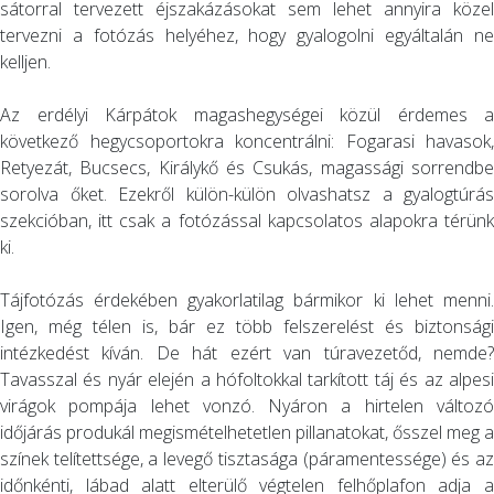
sátorral tervezett éjszakázásokat sem lehet annyira közel
tervezni a fotózás helyéhez, hogy gyalogolni egyáltalán ne
kelljen.
Az erdélyi Kárpátok magashegységei közül érdemes a
következő hegycsoportokra koncentrálni: Fogarasi havasok,
Retyezát, Bucsecs, Királykő és Csukás, magassági sorrendbe
sorolva őket. Ezekről külön-külön olvashatsz a gyalogtúrás
szekcióban, itt csak a fotózással kapcsolatos alapokra térünk
ki.
Tájfotózás érdekében gyakorlatilag bármikor ki lehet menni.
Igen, még télen is, bár ez több felszerelést és biztonsági
intézkedést kíván. De hát ezért van túravezetőd, nemde?
Tavasszal és nyár elején a hófoltokkal tarkított táj és az alpesi
virágok pompája lehet vonzó. Nyáron a hirtelen változó
időjárás produkál megismételhetetlen pillanatokat, ősszel meg a
színek telítettsége, a levegő tisztasága (páramentessége) és az
időnkénti, lábad alatt elterülő végtelen felhőplafon adja a