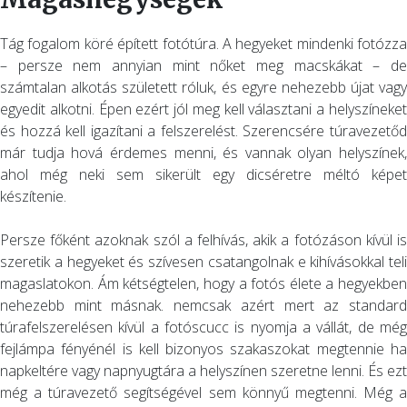
Tág fogalom köré épített fotótúra. A hegyeket mindenki fotózza
– persze nem annyian mint nőket meg macskákat – de
számtalan alkotás született róluk, és egyre nehezebb újat vagy
egyedit alkotni. Épen ezért jól meg kell választani a helyszíneket
és hozzá kell igazítani a felszerelést. Szerencsére túravezetőd
már tudja hová érdemes menni, és vannak olyan helyszínek,
ahol még neki sem sikerült egy dicséretre méltó képet
készítenie.
Persze főként azoknak szól a felhívás, akik a fotózáson kívül is
szeretik a hegyeket és szívesen csatangolnak e kihívásokkal teli
magaslatokon. Ám kétségtelen, hogy a fotós élete a hegyekben
nehezebb mint másnak. nemcsak azért mert az standard
túrafelszerelésen kívül a fotóscucc is nyomja a vállát, de még
fejlámpa fényénél is kell bizonyos szakaszokat megtennie ha
napkeltére vagy napnyugtára a helyszínen szeretne lenni. És ezt
még a túravezető segítségével sem könnyű megtenni. Még a