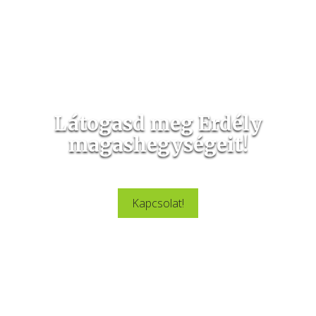
Látogasd meg Erdély
magashegységeit!
Látogasd meg velünk Erdély csodálatos szépségeit.
Kapcsolat!