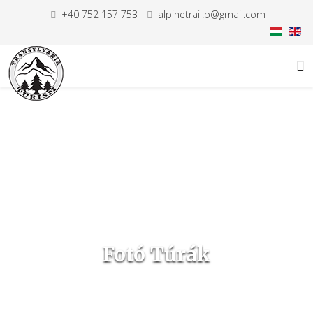
+40 752 157 753
alpinetrail.b@gmail.com
Fotó Túrák