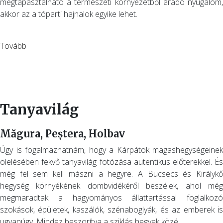
megtapasztalható a természeti környezetből áradó nyugalom,
akkor az a tóparti hajnalok egyike lehet.
Tovább
Tanyavilág
Măgura, Peștera, Holbav
Úgy is fogalmazhatnám, hogy a Kárpátok magashegységeinek
ölelésében fekvő tanyavilág fotózása autentikus előterekkel. És
még fel sem kell mászni a hegyre. A Bucsecs és Királykő
hegység környékének dombvidékéről beszélek, ahol még
megmaradtak a hagyományos állattartással foglalkozó
szokások, épületek, kaszálók, szénaboglyák, és az emberek is
ugyanúgy. Mindez beszorítva a sziklás hegyek közé.