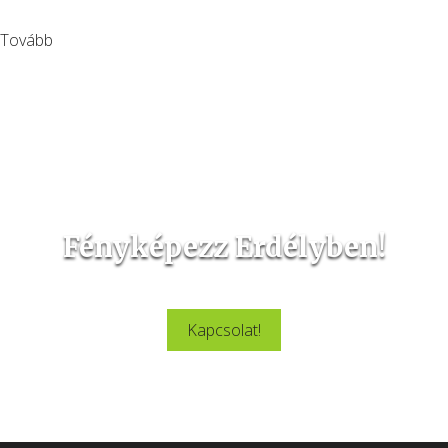
Tovább
Fényképezz Erdélyben!
Látogasd meg velünk Erdély csodálatos szépségeit.
Kapcsolat!